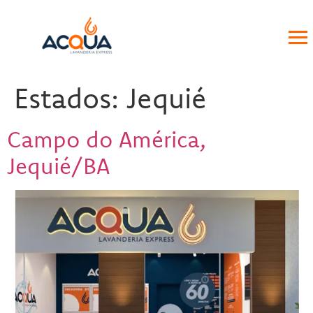
Estados:
Jequié
Campo do América,
Jequié/BA